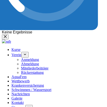
Keine Ergebnisse
Kurse
Verein
Anmeldung
Abmeldung
Mitgliederbeiträge
Rückerstattung
AquaFem
Wettbewerb
Krankenversicherung
Schwimmen / Wassersport
Nachrichten
Galerie
Kontakt