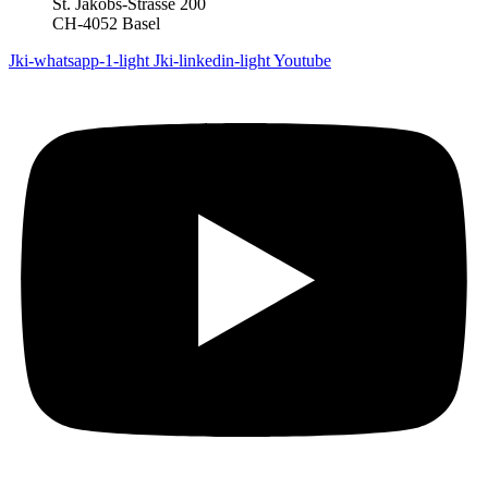
St. Jakobs-Strasse 200
CH-4052 Basel
Jki-whatsapp-1-light
Jki-linkedin-light
Youtube