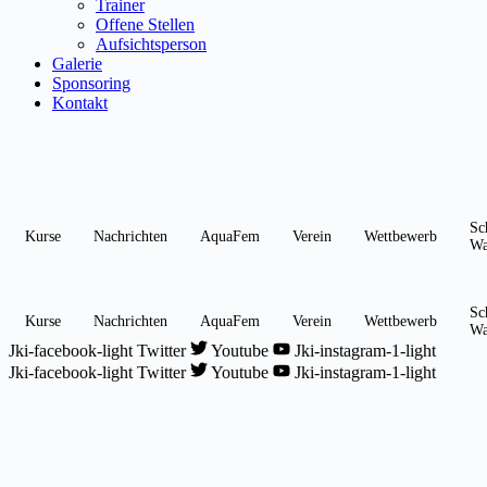
Trainer
Offene Stellen
Aufsichtsperson
Galerie
Sponsoring
Kontakt
Sc
Kurse
Nachrichten
AquaFem
Verein
Wettbewerb
Wa
Sc
Kurse
Nachrichten
AquaFem
Verein
Wettbewerb
Wa
Jki-facebook-light
Twitter
Youtube
Jki-instagram-1-light
Jki-facebook-light
Twitter
Youtube
Jki-instagram-1-light