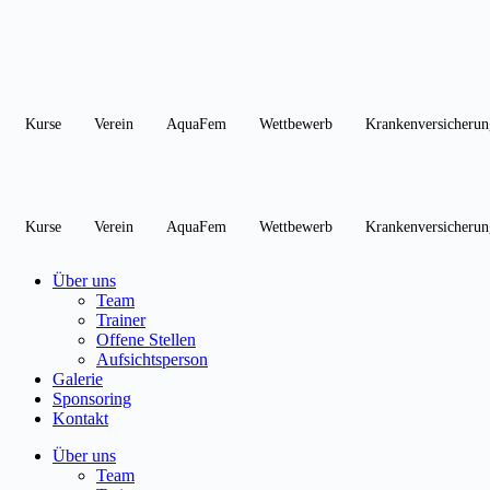
Zum
Inhalt
springen
Kurse
Verein
AquaFem
Wettbewerb
Krankenversicherun
Kurse
Verein
AquaFem
Wettbewerb
Krankenversicherun
Über uns
Team
Trainer
Offene Stellen
Aufsichtsperson
Galerie
Sponsoring
Kontakt
Über uns
Team